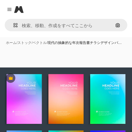
Magnific
Close menu
画像で
ホーム
/
ストック
/
ベクトル
/
現代の抽象的な年次報告書チラシデザインパ…
Premium