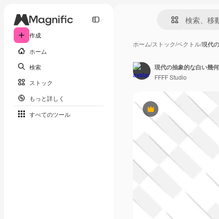
作成
ホーム
/
ストック
/
ベクトル
/
現代
ホーム
検索
現代の抽象的な白い幾何
FFFF Studio
ストック
もっと詳しく
Premium
すべてのツール