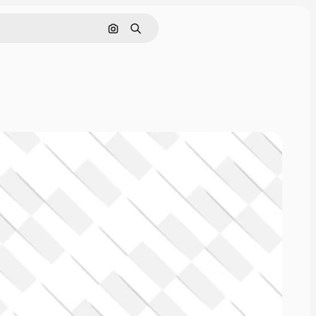
画像で検索
検索