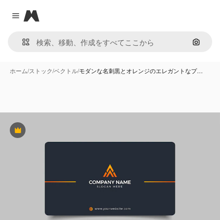
Magnific
Close menu
画像で
ホーム
/
ストック
/
ベクトル
/
モダンな名刺黒とオレンジのエレガントなプ…
Premium