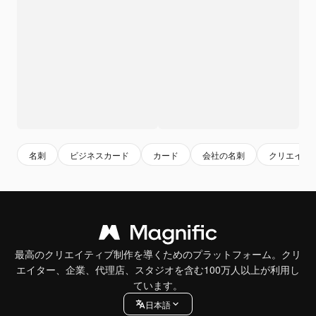
名刺
ビジネスカード
カード
会社の名刺
クリエイテ
最高のクリエイティブ制作を導くためのプラットフォーム。クリ
エイター、企業、代理店、スタジオを含む100万人以上が利用し
ています。
日本語