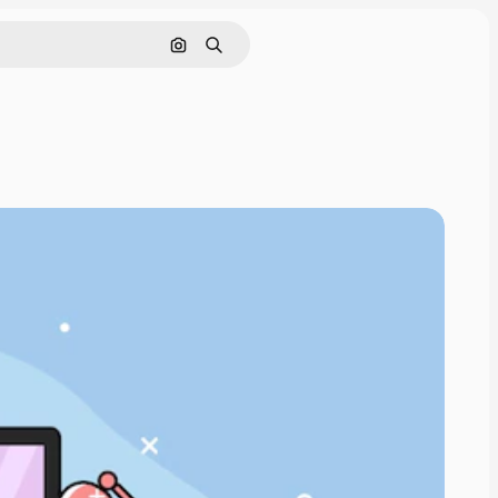
画像で検索
検索