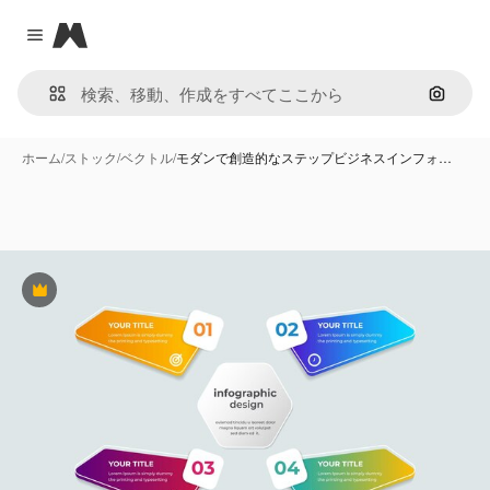
Magnific
Close menu
画像で
ホーム
/
ストック
/
ベクトル
/
モダンで創造的なステップビジネスインフォ…
Premium