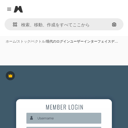
Magnific
Close menu
画像で
ホーム
/
ストック
/
ベクトル
/
現代のログインユーザーインターフェイスデ…
Premium