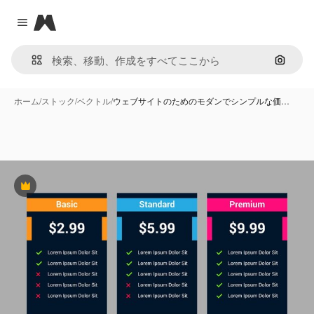
Magnific
Close menu
画像で
ホーム
/
ストック
/
ベクトル
/
ウェブサイトのためのモダンでシンプルな価…
Premium