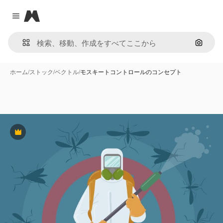
Magnific
Close menu
画像で
ホーム
/
ストック
/
ベクトル
/
モスキートコントロールのコンセプト
Premium