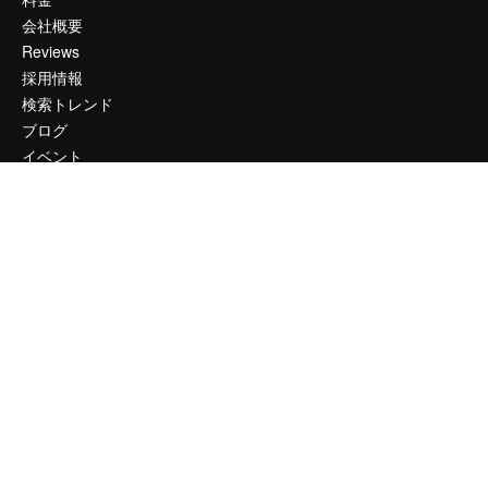
会社概要
Reviews
採用情報
検索トレンド
ブログ
イベント
Slidesgo
コンテンツを販売する
プレスルーム
magnific.aiをお探しですか？
お問い合わせ
顧客サポート
Instagram
YouTube
LinkedIn
TikTok
Discord