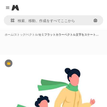
Magnific
Close menu
画像で
ホーム
/
ストック
/
ベクトル
/
セミフラットカラーベクトル文字をスケート…
Premium