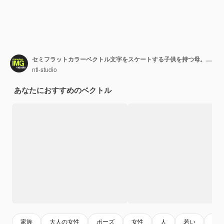
セミフラットカラーベクトル文字をスケートする子供を持つ母。ダイナミックな数字。白の全身の人々。グラフィックデザインとアニメーションのための孤立したモダンな漫画スタイルのイラストを一緒に楽しむ
ntl-studio
あなたにおすすめのベクトル
家族
大人の女性
ポーズ
女性
人
若い
ハ