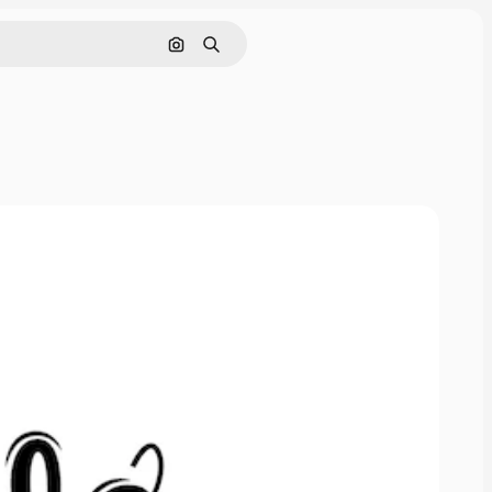
画像で検索
検索