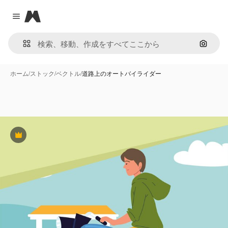
Magnific
Close menu
画像で
ホーム
/
ストック
/
ベクトル
/
道路上のオートバイライダー
Premium