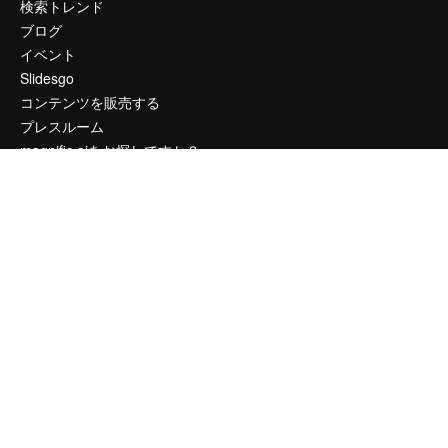
検索トレンド
ブログ
イベント
Slidesgo
コンテンツを販売する
プレスルーム
magnific.aiをお探しですか？
お問い合わせ
顧客サポート
Instagram
YouTube
LinkedIn
TikTok
Discord
X
Reddit