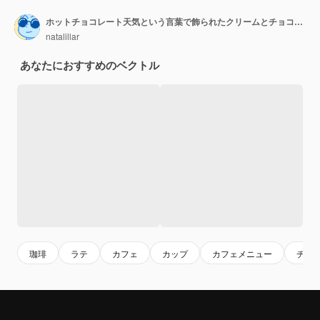
ホットチョコレート天気という言葉で飾られたクリームとチョコレートのホットチョコレートのマグカップ。
natalillar
あなたにおすすめのベクトル
珈琲
ラテ
カフェ
カップ
カフェメニュー
チョ