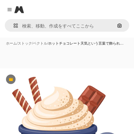
Magnific
Close menu
画像で
ホーム
/
ストック
/
ベクトル
/
ホットチョコレート天気という言葉で飾られ…
Premium