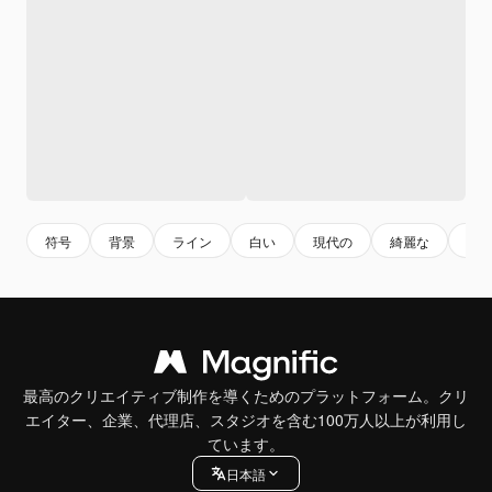
符号
背景
ライン
白い
現代の
綺麗な
ア
最高のクリエイティブ制作を導くためのプラットフォーム。クリ
エイター、企業、代理店、スタジオを含む100万人以上が利用し
ています。
日本語