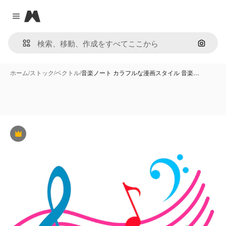
Magnific
Close menu
画像で
ホーム
/
ストック
/
ベクトル
/
音楽ノート カラフルな漫画スタイル 音楽…
Premium