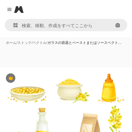
Magnific
Close menu
画像で
ホーム
/
ストック
/
ベクトル
/
ガラスの容器とペーストまたはソースベクト…
Premium