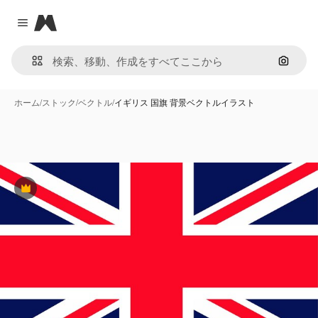
Magnific
Close menu
画像で
ホーム
/
ストック
/
ベクトル
/
イギリス 国旗 背景ベクトルイラスト
Premium