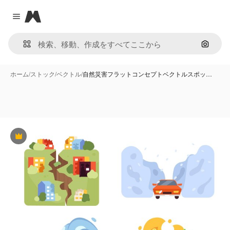
Magnific
Close menu
画像で
ホーム
/
ストック
/
ベクトル
/
自然災害フラットコンセプトベクトルスポッ…
Premium