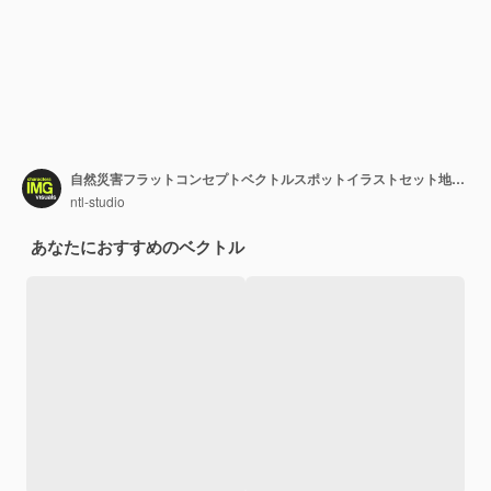
自然災害フラットコンセプトベクトルスポットイラストセット地震津波森林火災と吹雪ウェブUIデザイン用の白の2D漫画シーン分離された編集可能なクリエイティブ画像コレクション
ntl-studio
あなたにおすすめのベクトル