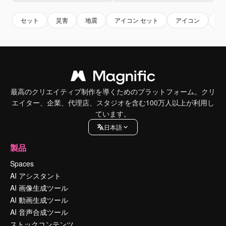
セット
災害
地震
アイコン セット
アイコン
ア
最高のクリエイティブ制作を導くためのプラットフォーム。クリ
エイター、企業、代理店、スタジオを含む100万人以上が利用し
ています。
日本語
製品
Spaces
AI アシスタント
AI 画像生成ツール
AI 動画生成ツール
AI 音声合成ツール
ストックコンテンツ