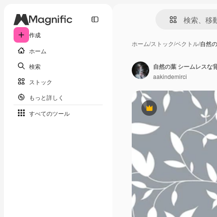
作成
ホーム
/
ストック
/
ベクトル
/
自然の
ホーム
検索
aakindemirci
ストック
もっと詳しく
Premium
すべてのツール