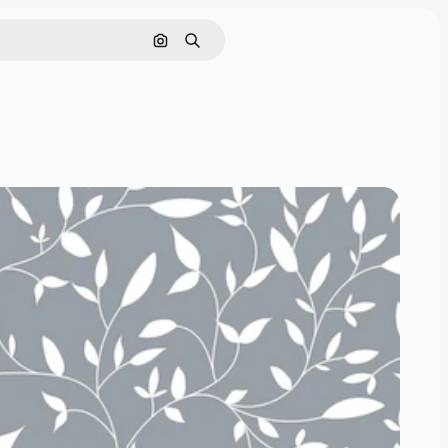
画像で検索
検索