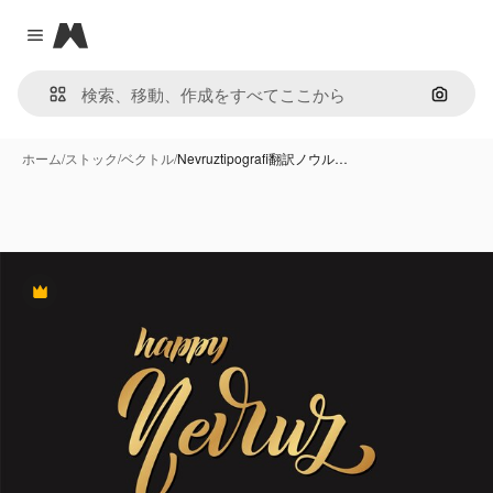
Magnific
Close menu
画像で
ホーム
/
ストック
/
ベクトル
/
Nevruztipografi翻訳ノウル…
Premium