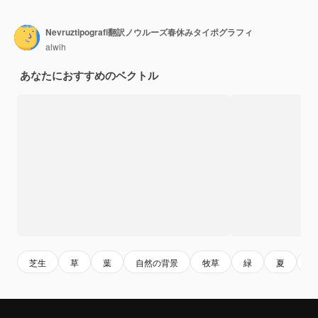
Nevruztipografi翻訳ノウルーズ春休みタイポグラフィ
alwih
あなたにおすすめのベクトル
芝生
草
葉
自然の背景
牧草
緑
夏
自