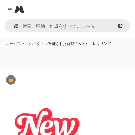
Magnific
Close menu
画像で
ホーム
/
ストック
/
ベクトル
/
分離された新製品ベクトル レタリング
Premium