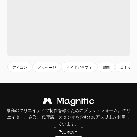
アイコン
メッセージ
タイポグラフィ
質問
コミック
最高のクリエイティブ制作を導くためのプラットフォーム。クリ
エイター、企業、代理店、スタジオを含む100万人以上が利用し
ています。
日本語