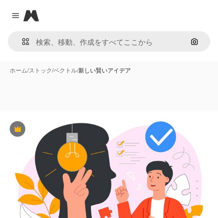
Magnific
Close menu
画像で
ホーム
/
ストック
/
ベクトル
/
新しい賢いアイデア
Premium