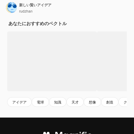
新しい賢いアイデア
rudzhan
あなたにおすすめのベクトル
アイデア
電球
知識
天才
想像
創造
クリ