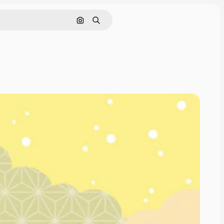
画像で検索
検索