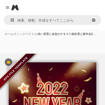
Magnific
Close menu
画像で
ホーム
/
ストック
/
ベクトル
/
赤い背景に金色のテキスト紙吹雪と新年会2…
Premium