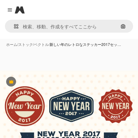
Magnific
Close menu
画像で
ホーム
/
ストック
/
ベクトル
/
新しい年のレトロなステッカー2017セッ…
Premium