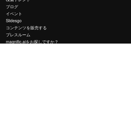
ブログ
イベント
Slidesgo
コンテンツを販売する
プレスルーム
magnific.aiをお探しですか？
お問い合わせ
顧客サポート
Instagram
YouTube
LinkedIn
TikTok
Discord
X
Reddit