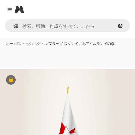
Magnific
Close menu
画像で
ホーム
/
ストック
/
ベクトル
/
フラッグ スタンドに北アイルランドの旗
Premium