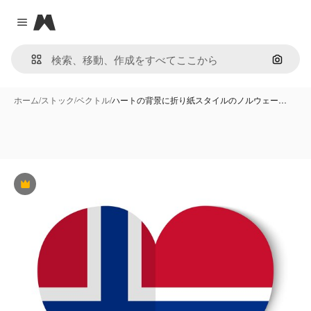
Magnific
Close menu
画像で
ホーム
/
ストック
/
ベクトル
/
ハートの背景に折り紙スタイルのノルウェー…
Premium