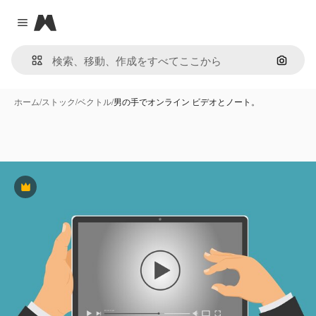
Magnific
Close menu
画像で
ホーム
/
ストック
/
ベクトル
/
男の手でオンライン ビデオとノート。
Premium