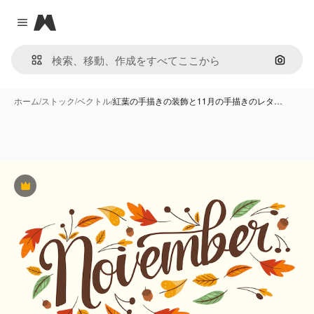
Magnific
Close menu
画像で
ホーム
/
ストック
/
ベクトル
/
紅葉の手描きの装飾と11月の手描きのレタ…
Premium