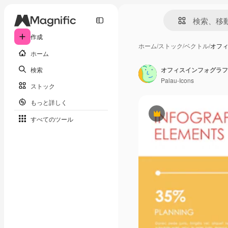
作成
ホーム
/
ストック
/
ベクトル
/
オフ
ホーム
検索
オフィスインフォグラフ
Palau-Icons
ストック
もっと詳しく
Premium
すべてのツール