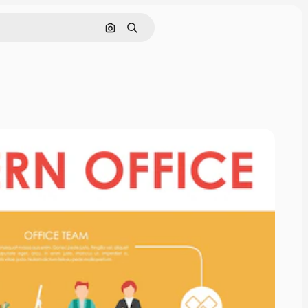
画像で検索
検索