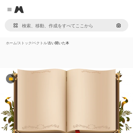
Magnific
Close menu
画像で
ホーム
/
ストック
/
ベクトル
/
古い開いた本
Premium