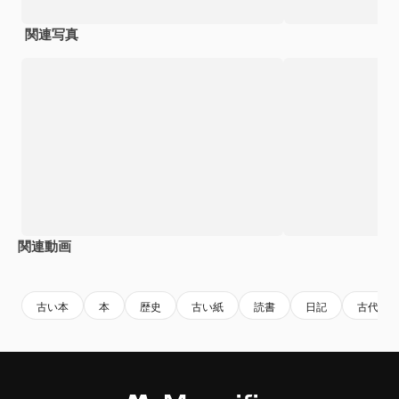
関連写真
関連動画
Premium
Premium
Premium
Premium
古い本
本
歴史
古い紙
読書
日記
古代