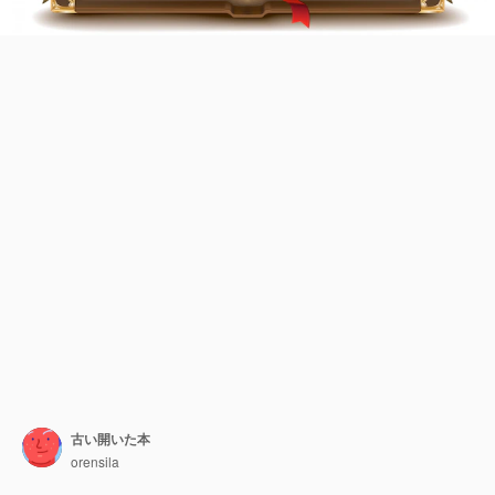
古い開いた本
orensila