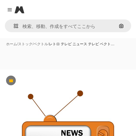
Magnific
Close menu
画像で
ホーム
/
ストック
/
ベクトル
/
レトロ テレビ ニュース テレビ ベクト…
Premium