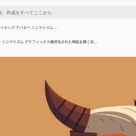
イキング アバター ミニマリズム …
古いバイキング アバター ミニマリズム グラフィックス様式化された神話を描く伝説手ごわいジェネレーティブ AI アバター中世ひげファンタジー大胆不敵な戦士創造的な概念ベクトル イラスト