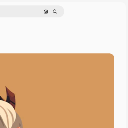
画像で検索
検索