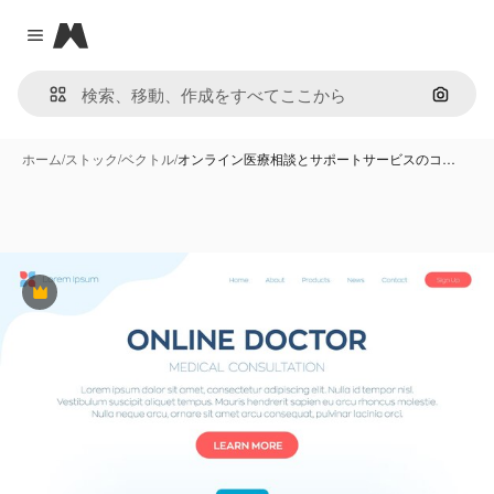
Magnific
Close menu
画像で
ホーム
/
ストック
/
ベクトル
/
オンライン医療相談とサポートサービスのコ…
Premium