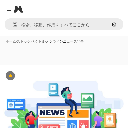
Magnific
Close menu
画像で
ホーム
/
ストック
/
ベクトル
/
オンラインニュース記事
Premium