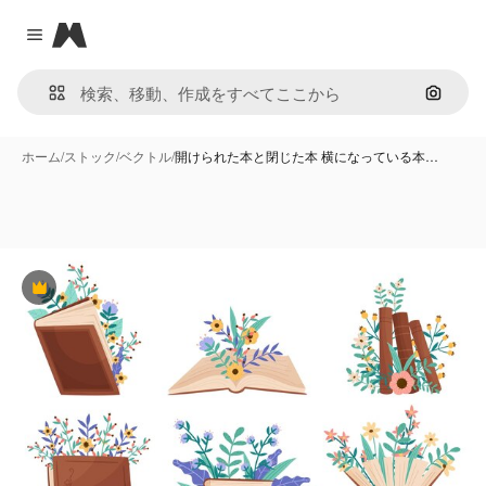
Magnific
Close menu
画像で
ホーム
/
ストック
/
ベクトル
/
開けられた本と閉じた本 横になっている本…
Premium