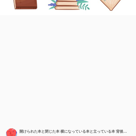
開けられた本と閉じた本 横になっている本と立っている本 背後には花の構成がある本 ベクトルセット