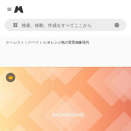
Magnific
Close menu
画像で
ホーム
/
ストック
/
ベクトル
/
オレンジ色の背景抽象現代
Premium