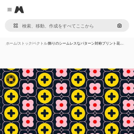
Magnific
Close menu
画像で
ホーム
/
ストック
/
ベクトル
/
飾りのシームレスなパターン対称プリント花…
Premium