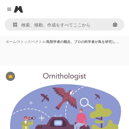
Magnific
Close menu
画像で
ホーム
/
ストック
/
ベクトル
/
鳥類学者の概念。プロの科学者が鳥を研究し…
Premium