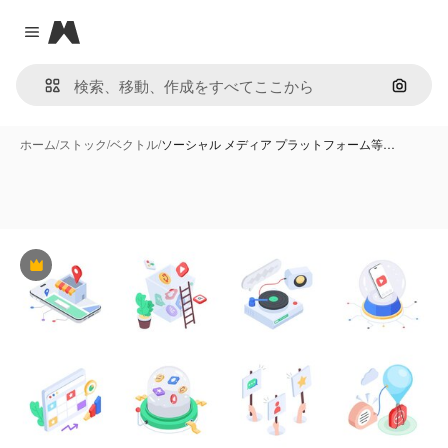
Magnific
Close menu
画像で
ホーム
/
ストック
/
ベクトル
/
ソーシャル メディア プラットフォーム等…
Premium