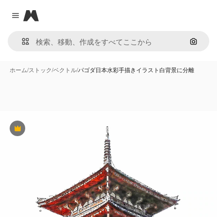
Magnific
Close menu
画像で
ホーム
/
ストック
/
ベクトル
/
パゴダ日本水彩手描きイラスト白背景に分離
Premium