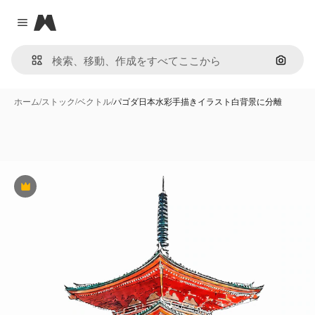
Magnific
Close menu
画像で
ホーム
/
ストック
/
ベクトル
/
パゴダ日本水彩手描きイラスト白背景に分離
Premium