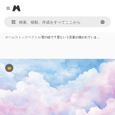
Magnific
Close menu
画像で
ホーム
/
ストック
/
ベクトル
/
雲の絵で ⁇ 雲という言葉が描かれていま…
Premium