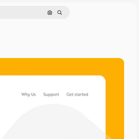
画像で検索
検索