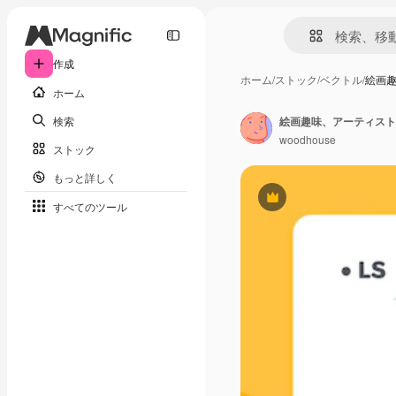
作成
ホーム
/
ストック
/
ベクトル
/
絵画
ホーム
検索
絵画趣味、アーティスト
woodhouse
ストック
もっと詳しく
Premium
すべてのツール