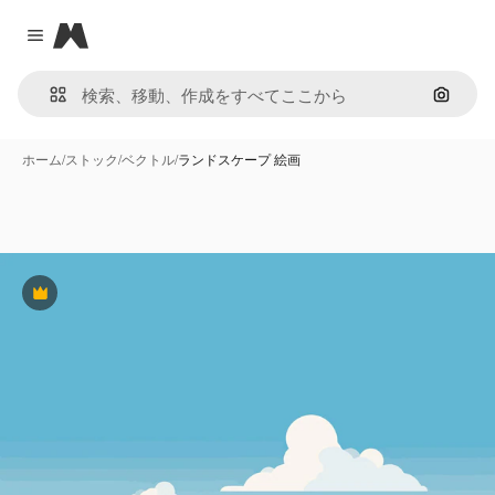
Magnific
Close menu
画像で
ホーム
/
ストック
/
ベクトル
/
ランドスケープ 絵画
Premium