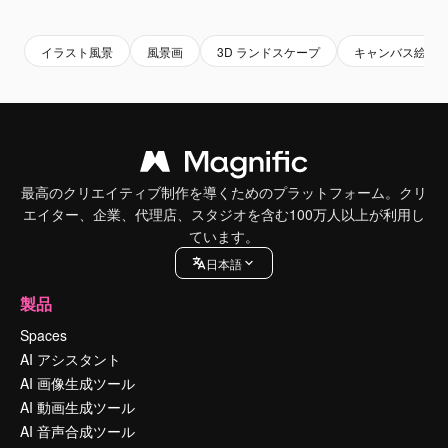
Premium
Premium
Premium
Premium
イラスト風景
風景画
3D ランドスケープ
キャンバス絵画
最高のクリエイティブ制作を導くためのプラットフォーム。クリ
エイター、企業、代理店、スタジオを含む100万人以上が利用し
ています。
日本語
製品
Spaces
AI アシスタント
AI 画像生成ツール
AI 動画生成ツール
AI 音声合成ツール