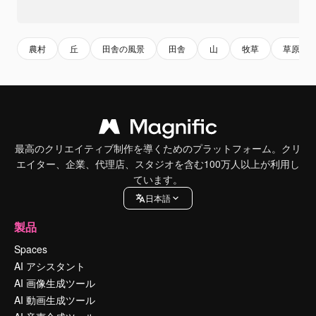
農村
丘
田舎の風景
田舎
山
牧草
草原
最高のクリエイティブ制作を導くためのプラットフォーム。クリ
エイター、企業、代理店、スタジオを含む100万人以上が利用し
ています。
日本語
製品
Spaces
AI アシスタント
AI 画像生成ツール
AI 動画生成ツール