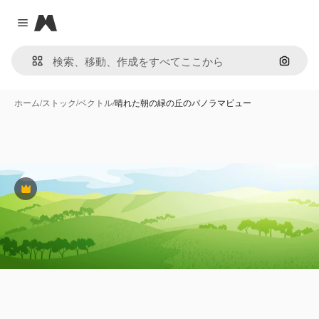
Magnific
Close menu
画像で
ホーム
/
ストック
/
ベクトル
/
晴れた朝の緑の丘のパノラマビュー
Premium