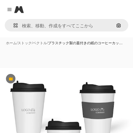
Magnific
Close menu
画像で
ホーム
/
ストック
/
ベクトル
/
プラスチック製の蓋付きの紙のコーヒーカッ…
Premium