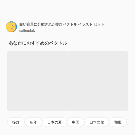
白い背景に分離された提灯ベクトル イラスト セット
callmetak
あなたにおすすめのベクトル
提灯
新年
日本の夏
中国
日本文化
和風
ア