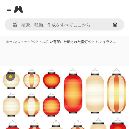
Magnific
Close menu
画像で
ホーム
/
ストック
/
ベクトル
/
白い背景に分離された提灯ベクトル イラス…
Premium