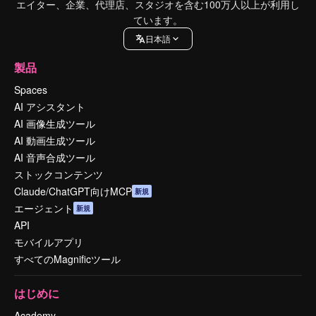
エイター、企業、代理店、スタジオを含む100万人以上が利用し
ています。
日本語
製品
Spaces
AI アシスタント
AI 画像生成ツール
AI 動画生成ツール
AI 音声合成ツール
ストックコンテンツ
Claude/ChatGPT向けMCP
新規
エージェント
新規
API
モバイルアプリ
すべてのMagnificツール
はじめに
Academy