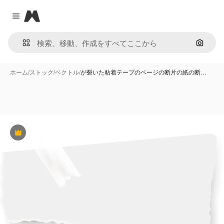
Magnific
Close menu
画像で
ホーム
/
ストック
/
ベクトル
/
が裂いた粘着テープのページの断片の紙の断…
Premium