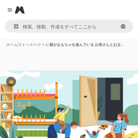
Magnific
Close menu
画像で
ホーム
/
ストック
/
ベクトル
/
親がおもちゃを遊んでいる お母さんとお父…
Premium