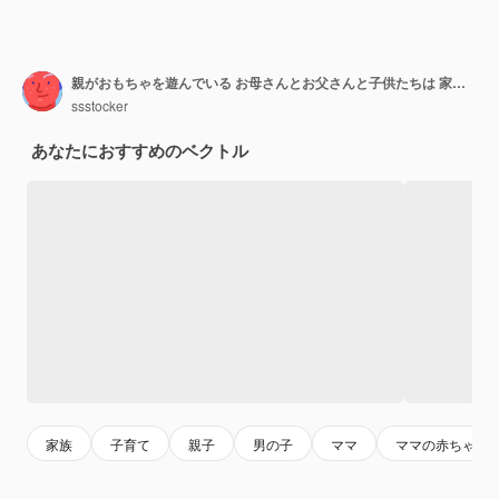
親がおもちゃを遊んでいる お母さんとお父さんと子供たちは 家の保育園の床でおもちゃのゲームをしています 幸せな家族の関係 親の赤ちゃんの子供の育児 休暇のベクトル 母親と父親と子供のイラスト
ssstocker
あなたにおすすめのベクトル
家族
子育て
親子
男の子
ママ
ママの赤ちゃん