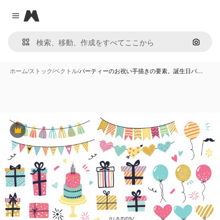
Magnific
Close menu
画像で
ホーム
/
ストック
/
ベクトル
/
パーティーのお祝い手描きの要素。誕生日パ…
Premium