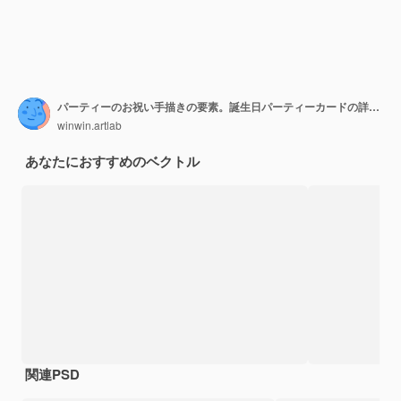
パーティーのお祝い手描きの要素。誕生日パーティーカードの詳細、カラフルな風船、花輪、カップケーキ、紙吹雪、キャンドルとケーキの挨拶。挨拶・招待状セット
winwin.artlab
あなたにおすすめのベクトル
関連PSD