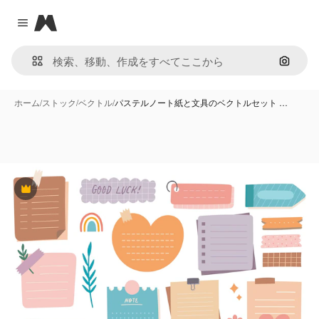
Magnific
Close menu
画像で
ホーム
/
ストック
/
ベクトル
/
パステルノート紙と文具のベクトルセット …
Premium