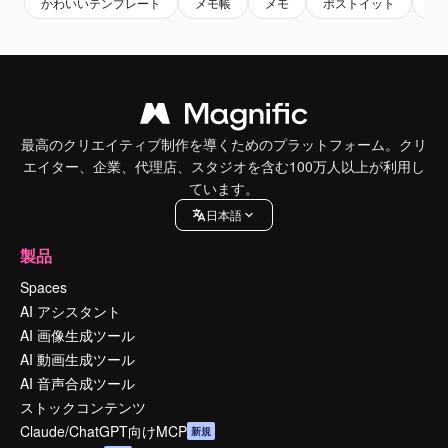
かわいいテンプレート
メモ帳
メモ
ポストイット
ノ
最高のクリエイティブ制作を導くためのプラットフォーム。クリ
エイター、企業、代理店、スタジオを含む100万人以上が利用し
ています。
日本語
製品
Spaces
AI アシスタント
AI 画像生成ツール
AI 動画生成ツール
AI 音声合成ツール
ストックコンテンツ
Claude/ChatGPT向けMCP
新規